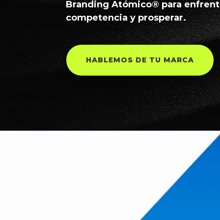
Branding Atómico® para enfrenta
competencia y prosperar.
HABLEMOS DE TU MARCA
Reproductor
de
vídeo