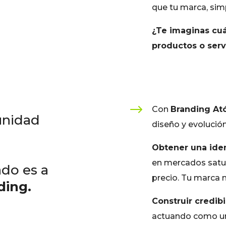
que tu marca, si
¿Te imaginas cuá
productos o servi
$
Con
Branding At
unidad
diseño y evolució
Obtener una ide
en mercados satur
do es a
precio. Tu marca 
ding.
Construir credibi
actuando como un