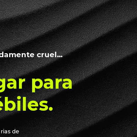
damente cruel…
gar para
biles.
rias de