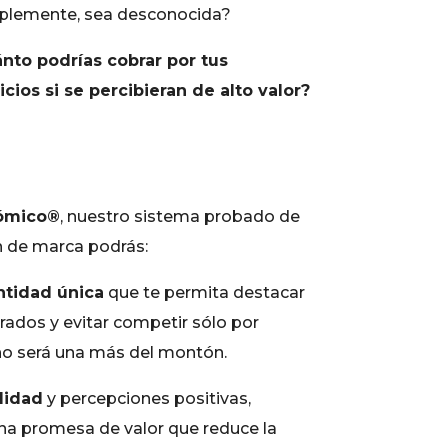
mplemente, sea desconocida?
nto podrías cobrar por tus
cios si se percibieran de alto valor?
ómico®
, nuestro sistema probado de
n de marca podrás:
ntidad única
que te permita destacar
ados y evitar competir sólo por
no será una más del montón.
lidad
y percepciones positivas,
a promesa de valor que reduce la