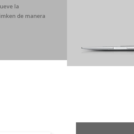
mueve la
 Timken de manera