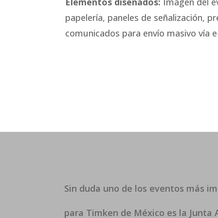
Elementos diseñados:
Imagen del ev
papelería, paneles de señalización, p
comunicados para envío masivo vía e-
Sin duda uno de los eventos más i
para Timken de México es la Junta 