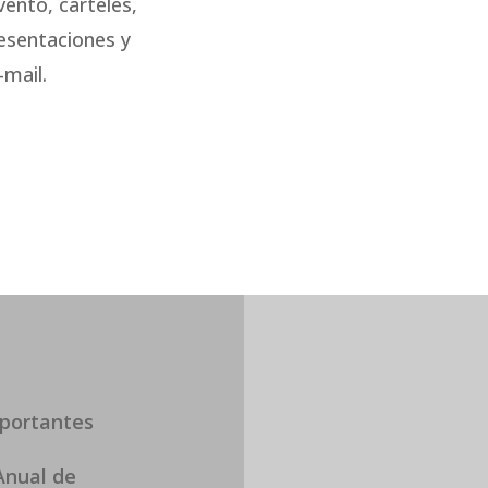
ento, carteles,
resentaciones y
mail.
mportantes
Anual de